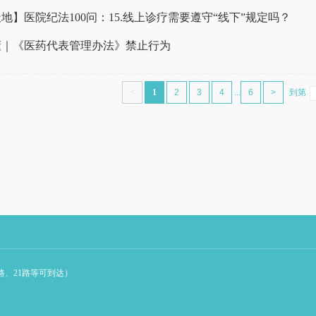
地】医院纪法100问：15.线上诊疗需要遵守“线下”规定吗？
懂｜《医药代表管理办法》禁止行为
<
1
2
3
4
...
6
>
到第
路、21路等可到达）