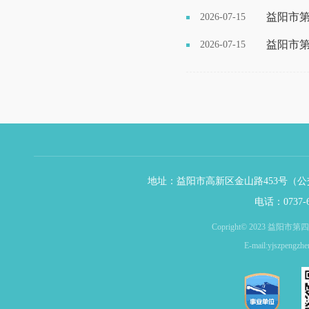
益阳市
2026-07-15
益阳市
2026-07-15
地址：益阳市高新区金山路453号（公交
电话：0737-
Copright© 2023 益
E-mail:yjszpe