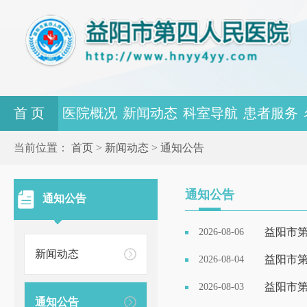
首 页
医院概况
新闻动态
科室导航
患者服务
当前位置：
首页
>
新闻动态
>
通知公告
通知公告
通知公告
益阳市
2026-08-06
新闻动态
益阳市
2026-08-04
益阳市
2026-08-03
通知公告