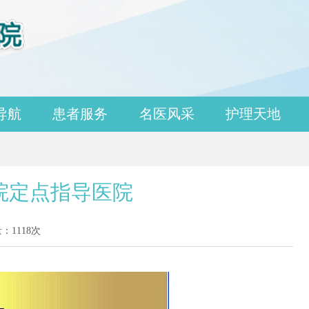
导航
患者服务
名医风采
护理天地
院定点指导医院
量：
1118
次